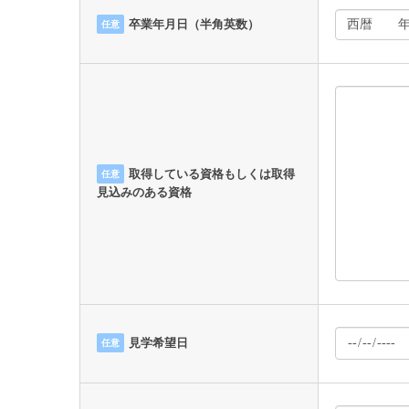
卒業年月日（半角英数）
任意
取得している資格もしくは取得
任意
見込みのある資格
見学希望日
任意