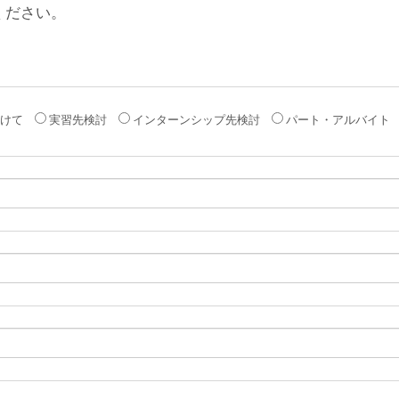
ください。
けて
実習先検討
インターンシップ先検討
パート・アルバイト