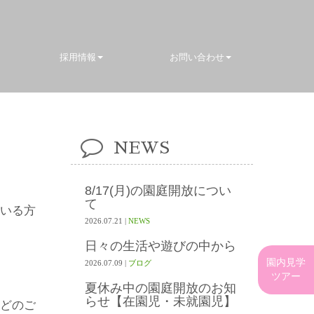
採用情報
お問い合わせ
NEWS
8/17(月)の園庭開放につい
て
いる方
2026.07.21
|
NEWS
日々の生活や遊びの中から
園内見学
2026.07.09
|
ブログ
ツアー
夏休み中の園庭開放のお知
らせ【在園児・未就園児】
どのご