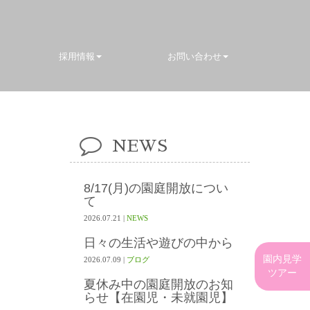
採用情報
お問い合わせ
NEWS
8/17(月)の園庭開放につい
て
2026.07.21
|
NEWS
日々の生活や遊びの中から
園内見学
2026.07.09
|
ブログ
ツアー
夏休み中の園庭開放のお知
らせ【在園児・未就園児】