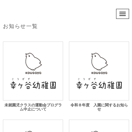
N
a
v
お知らせ一覧
i
g
a
t
i
o
n
未就園児クラスの運動会プログラ
令和８年度 入園に関するお知ら
ム中止について
せ