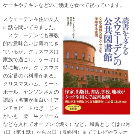
ケーキやチキンなどのご馳走を食べて祝っています。
スウェーデン在住の友人
に話を聞いてみました。
「スウェーデンでも宗教
的な意味合いは薄れてき
ているが、クリスマスは
家族で過ごし、ケーキは
特に無いが、クリスマス
の定番のお料理がある。
クリスマスハム、ミート
ボール、ヤンソンさんの
誘惑（名前が面白い！ア
ンチョビ・玉ねぎ・じゃ
がいも・栗・生クリーム
などを入れてオーブンで焼く）など。風習としては12月
1日（第１話）から24日（最終回）までテレビやラジオ