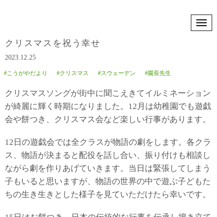
N
a
v
クリスマスを祝う幸せ
i
g
2023.12.25
a
t
#こうがやだより
#クリスマス
#スウェーデン
#園長先生
i
o
n
クリスマスソングが街中に聞こえきてイルミネーション
が綺麗に輝く時期になりました。12月は幼稚園でも遊戯
会や餅つき、クリスマス会など楽しい行事があります。
12日の遊戯会では全クラスが物語の劇をします。各クラ
ス、物語が決まると配役を話し合い、振り付けも相談し
ながら劇を作りあげていきます。当日は緊張してしまう
子もいると思いますが、物語の世界の中で遊ぶ子どもた
ちの生き生きとした様子を見ていただけたら幸いです。