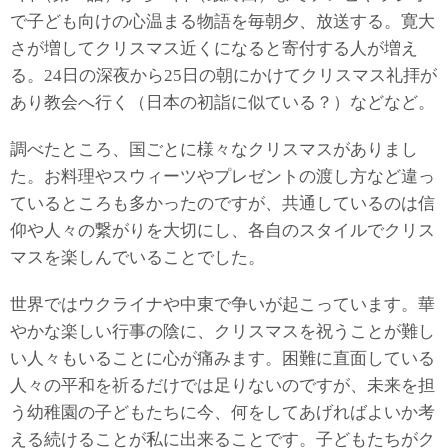
で子ども向けの心温まる物語を毎朝夕、放送する。寛大
さが増してクリスマス近くになると寄付する人が増え
る。24日の深夜から25日の朝にかけてクリスマス礼拝が
あり教会へ行く（日本の初詣に似ている？）などなど。
調べたところ、国ごとに様々なクリスマスがありまし
た。お料理やスウィーツやプレゼントの渡し方など違っ
ているところも多かったのですが、共通しているのは信
仰や人々の繋がりを大切にし、各自のスタイルでクリス
マスを楽しんでいることでした。
世界ではウクライナや中東で争いが起こっています。華
やかな楽しい行事の陰に、クリスマスを祝うことが難し
い人々もいることに心が痛みます。困難に直面している
人々の平和を祈るだけでは足りないのですが、未来を担
う幼稚園の子どもたちに今、何をしてあげればよいか考
える続けることが私に出来ることです。子どもたちがク