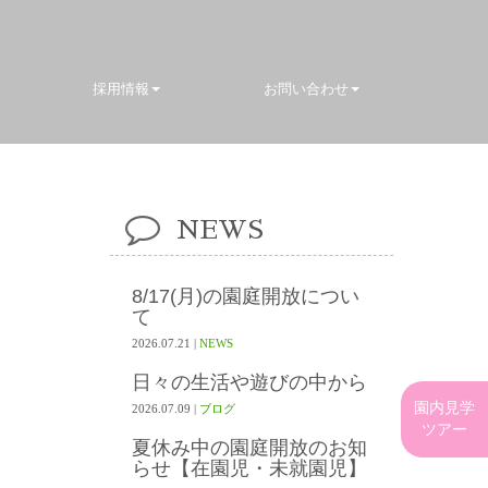
採用情報
お問い合わせ
NEWS
8/17(月)の園庭開放につい
て
2026.07.21
|
NEWS
日々の生活や遊びの中から
園内見学
2026.07.09
|
ブログ
ツアー
夏休み中の園庭開放のお知
らせ【在園児・未就園児】