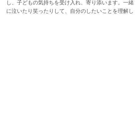
し、子どもの気持ちを受け入れ、寄り添います。一緒
に泣いたり笑ったりして、自分のしたいことを理解し
応援してくれる人がそばにいることは子どもの健やか
な成長に大きく関わり、自分が大切な人間だと思える
「自尊感情」や他人の役に立ったと感じる「自己有用
感」が育つ心の栄養となるのです。
大切な幼児期の子どもたちの心に寄り添い、その成長
を保護者の皆様とご一緒に見守っていくことが幸ヶ谷
幼稚園の先生たちの喜びです。
園長 木元 佳代子