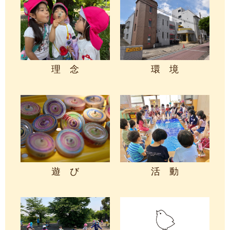
理 念
環 境
遊 び
活 動